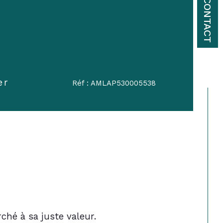
CONTACT
er
Réf : AMLAP530005538
ché à sa juste valeur.