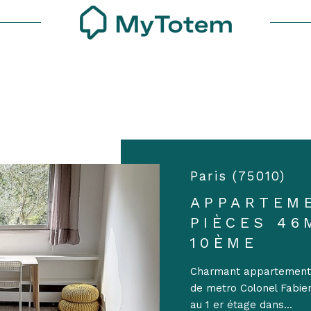
Voir les
1
annonces
uer
Estimer
1
LOCALISATION
LOYER
nnée
isonnier
Paris (75010)
'immo pro
APPARTEM
PIÈCES 46
10ÈME
Charmant appartement 2
de metro Colonel Fabie
au 1 er étage dans...