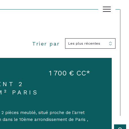
Trier par
Les plus récentes
Filtrer
Réinitialiser les filtres
1 700 €
CC*
ENT 2
M² PARIS
 pièces meublé, situé proche de l'arret
n dans le 10ème arrondissement de Paris ,