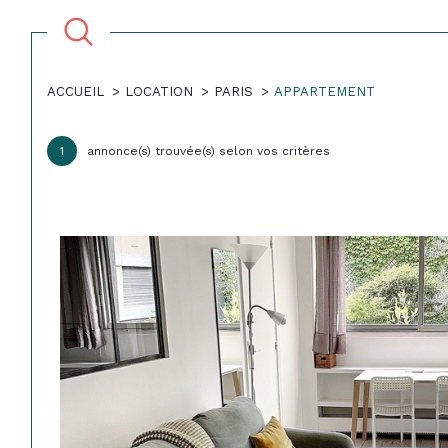
ACCUEIL
LOCATION
PARIS
APPARTEMENT
Acheter
Lo
1
annonce(s) trouvée(s) selon vos critères
1
TYPE DE BIEN
de l'ancien
à l'a
du neuf
en sa
Appartement
75001 - Paris
de l'immo pro
de l