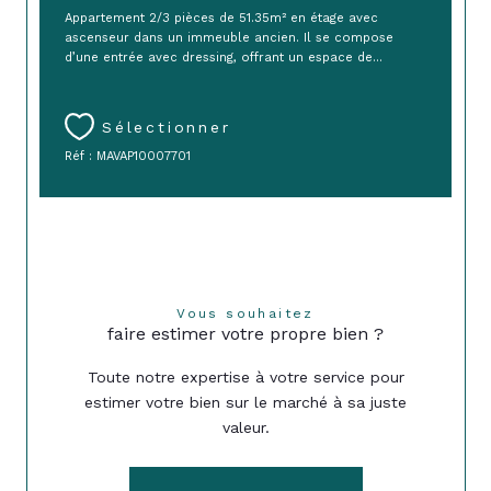
Appartement 2/3 pièces de 51.35m² en étage avec
ascenseur dans un immeuble ancien. Il se compose
d’une entrée avec dressing, offrant un espace de...
Sélectionner
Réf : MAVAP10007701
Vous souhaitez
faire estimer votre propre bien ?
Toute notre expertise à votre service pour
estimer votre bien sur le marché à sa juste
valeur.