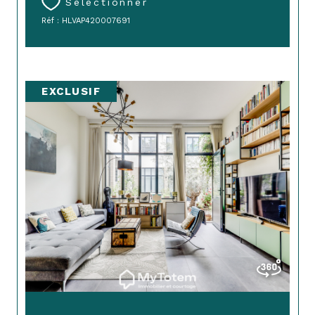
Sélectionner
Réf : HLVAP420007691
EXCLUSIF