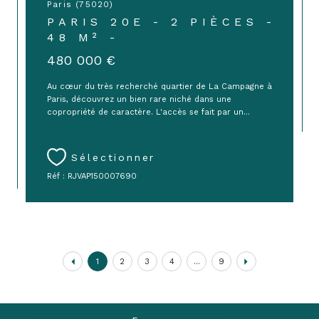
Paris (75020)
PARIS 20E - 2 PIÈCES -
48 M² -
480 000 €
Au cœur du très recherché quartier de La Campagne à
Paris, découvrez un bien rare niché dans une
copropriété de caractère. L'accès se fait par un...
Sélectionner
Réf : RJVAP150007690
1
2
3
4
...
9