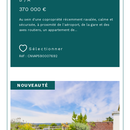
370 000 €
Au sein d'une copropriété récemment ravalée, calme et
sécurisée, à proximité de l'aéroport, de la gare et des
axes routiers, un appartement de...
Sélectionner
Réf : CNVAP590007692
NOUVEAUTÉ