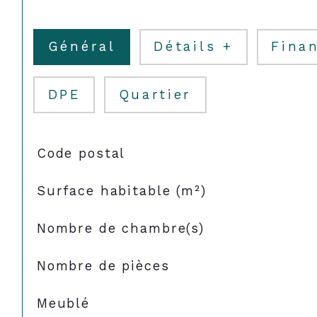
Général
Détails +
Finan
DPE
Quartier
TRAD_SIROCCO_Caracteristique
Valeurs
Code postal
Surface habitable (m²)
Nombre de chambre(s)
Nombre de pièces
Meublé