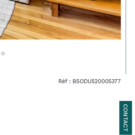
Réf : BSODU520005377
CONTACT