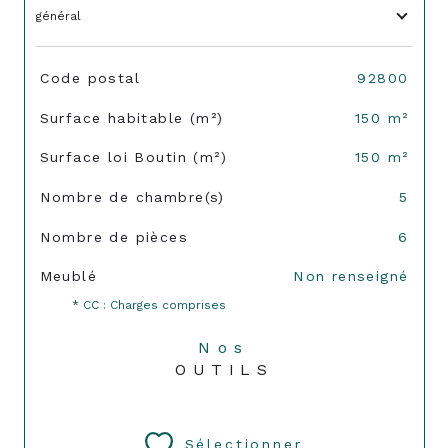
général
TRAD_SIROCCO_Caracteristique
Valeurs
Code postal
92800
Surface habitable (m²)
150 m²
Surface loi Boutin (m²)
150 m²
Nombre de chambre(s)
5
Nombre de pièces
6
Meublé
Non renseigné
* CC : Charges comprises
Nos
OUTILS
Sélectionner