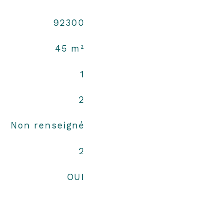
92300
45 m²
1
2
Non renseigné
2
OUI