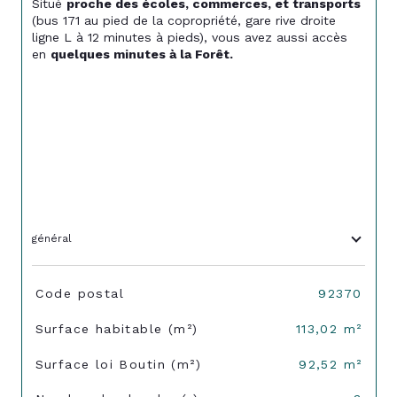
Situé 
proche des écoles, commerces, et transports
(bus 171 au pied de la copropriété, gare rive droite 
ligne L à 12 minutes à pieds), vous avez aussi accès 
en 
quelques minutes à la Forêt.
général
TRAD_SIROCCO_Caracteristique
Valeurs
Code postal
92370
Surface habitable (m²)
113,02 m²
Surface loi Boutin (m²)
92,52 m²