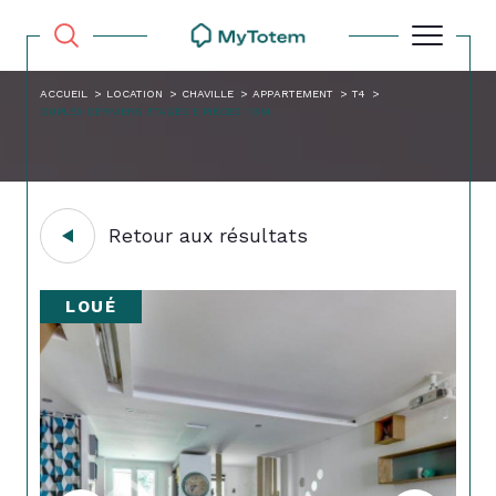
ACCUEIL
LOCATION
CHAVILLE
APPARTEMENT
T4
DUPLEX DERNIERS ETAGES 5 PIECES 113M
Retour aux résultats
LOUÉ