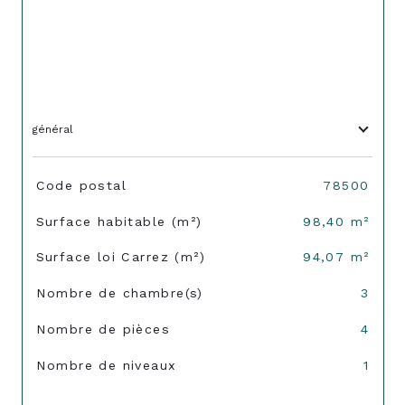
général
TRAD_SIROCCO_Caracteristique
Valeurs
Code postal
78500
Surface habitable (m²)
98,40 m²
Surface loi Carrez (m²)
94,07 m²
Nombre de chambre(s)
3
Nombre de pièces
4
Nombre de niveaux
1