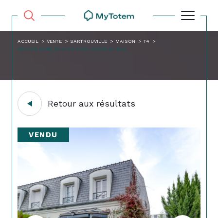
ACCUEIL
VENTE
SARTROUVILLE
MAISON
T4
PROCHE GARE MAISON AVEC JARDIN ET BOX
Retour aux résultats
VENDU