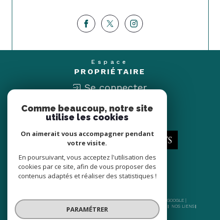
Espace
PROPRIÉTAIRE
Se connecter
Comme beaucoup, notre site
Nous
utilise les cookies
ADHÉRONS
On aimerait vous accompagner pendant
votre visite.
En poursuivant, vous acceptez l'utilisation des
cookies par ce site, afin de vous proposer des
contenus adaptés et réaliser des statistiques !
© 2026 | TOUS DROITS RÉSERVÉS | TRADUCTION POWERED BY GOOGLE |
NOS HONORAIRES
PLAN DU SITE
MENTIONS LÉGALES
ADMIN
NOS LIENS
PARAMÉTRER
POLITIQUE RGPD
COOKIES