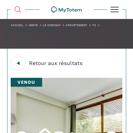
ACCUEIL
VENTE
LE CHESNAY
APPARTEMENT
T2
2 PIECES 72 M AVEC TERRASSE
Retour aux résultats
VENDU