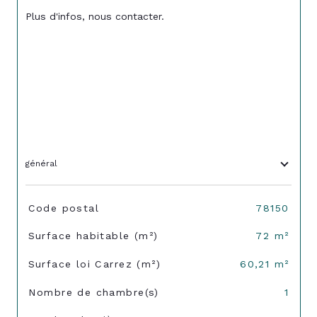
Plus d'infos, nous contacter.
général
TRAD_SIROCCO_Caracteristique
Valeurs
Code postal
78150
Surface habitable (m²)
72 m²
Surface loi Carrez (m²)
60,21 m²
Nombre de chambre(s)
1