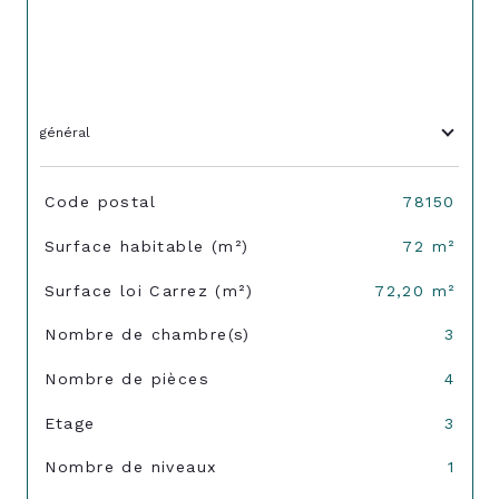
général
TRAD_SIROCCO_Caracteristique
Valeurs
Code postal
78150
Surface habitable (m²)
72 m²
Surface loi Carrez (m²)
72,20 m²
Nombre de chambre(s)
3
Nombre de pièces
4
Etage
3
Nombre de niveaux
1