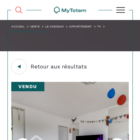
ACCUEIL
VENTE
LE CHESNAY
APPARTEMENT
T4
MAIRIE 5 PIECES 72M2
Retour aux résultats
VENDU