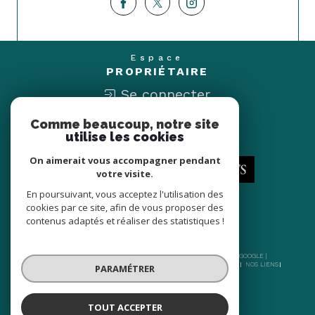
Espace
PROPRIÉTAIRE
Se connecter
Comme beaucoup, notre site
Nous
utilise les cookies
ADHÉRONS
On aimerait vous accompagner pendant
votre visite.
En poursuivant, vous acceptez l'utilisation des
cookies par ce site, afin de vous proposer des
contenus adaptés et réaliser des statistiques !
© 2026 | TOUS DROITS RÉSERVÉS | TRADUCTION POWERED BY GOOGLE |
NOS HONORAIRES
PLAN DU SITE
MENTIONS LÉGALES
ADMIN
NOS LIENS
PARAMÉTRER
POLITIQUE RGPD
COOKIES
TOUT ACCEPTER