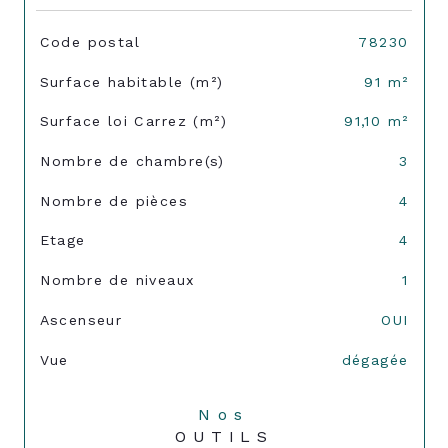
TRAD_SIROCCO_Caracteristique
Valeurs
Code postal
78230
Surface habitable (m²)
91 m²
Surface loi Carrez (m²)
91,10 m²
Nombre de chambre(s)
3
Nombre de pièces
4
Etage
4
Nombre de niveaux
1
Ascenseur
OUI
Vue
dégagée
Nos
OUTILS