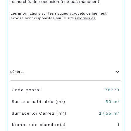
recherché. Une occasion à ne pas manquer !
Les informations sur les risques auxquels ce bien est 
exposé sont disponibles sur le site 
Géorisques
général
TRAD_SIROCCO_Caracteristique
Valeurs
Code postal
78220
Surface habitable (m²)
50 m²
Surface loi Carrez (m²)
27,55 m²
Nombre de chambre(s)
1