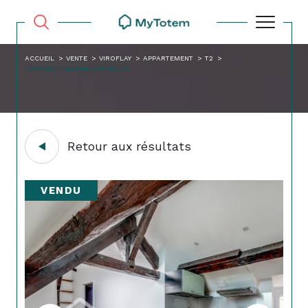
ACCUEIL
VENTE
VIROFLAY
APPARTEMENT
T2
2 PIECES 49M DERNIER ETAGE
Retour aux résultats
VENDU