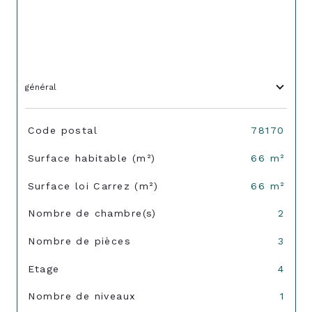
général
TRAD_SIROCCO_Caracteristique
Valeurs
Code postal
78170
Surface habitable (m²)
66 m²
Surface loi Carrez (m²)
66 m²
Nombre de chambre(s)
2
Nombre de pièces
3
Etage
4
Nombre de niveaux
1