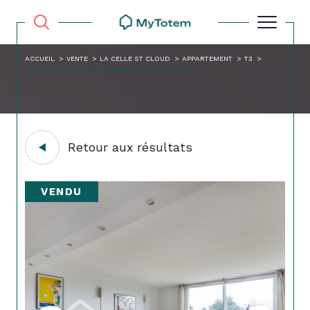
ACCUEIL
VENTE
LA CELLE ST CLOUD
APPARTEMENT
T3
ST FRANCOIS D ASSISE 3 PIECES BALCON 66M
Retour aux résultats
VENDU