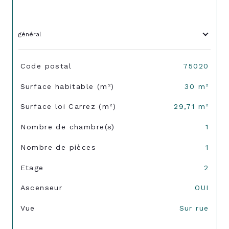
général
TRAD_SIROCCO_Caracteristique
Valeurs
Code postal
75020
Surface habitable (m²)
30 m²
Surface loi Carrez (m²)
29,71 m²
Nombre de chambre(s)
1
Nombre de pièces
1
Etage
2
Ascenseur
OUI
Vue
Sur rue