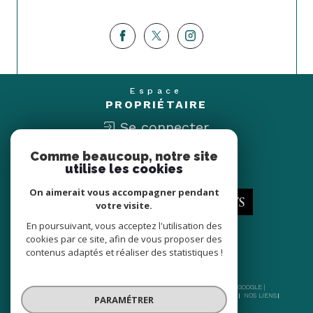
Espace
PROPRIÉTAIRE
Se connecter
Comme beaucoup, notre site
Nous
utilise les cookies
ADHÉRONS
On aimerait vous accompagner pendant
votre visite.
En poursuivant, vous acceptez l'utilisation des
cookies par ce site, afin de vous proposer des
contenus adaptés et réaliser des statistiques !
© 2026 | TOUS DROITS RÉSERVÉS | TRADUCTION POWERED BY GOOGLE |
NOS HONORAIRES
PLAN DU SITE
MENTIONS LÉGALES
ADMIN
NOS LIENS
PARAMÉTRER
POLITIQUE RGPD
COOKIES