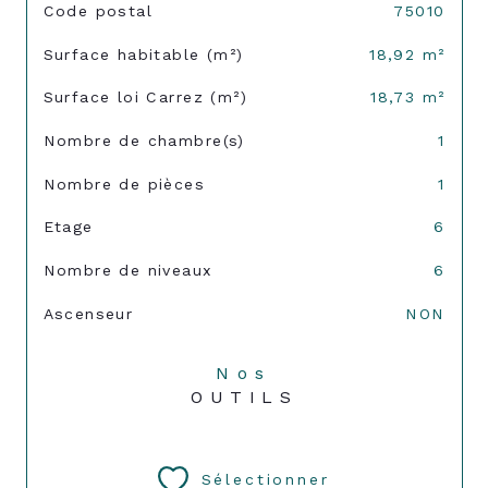
TRAD_SIROCCO_Caracteristique
Valeurs
Code postal
75010
Surface habitable (m²)
18,92 m²
Surface loi Carrez (m²)
18,73 m²
Nombre de chambre(s)
1
Nombre de pièces
1
Etage
6
Nombre de niveaux
6
Ascenseur
NON
Nos
OUTILS
Sélectionner