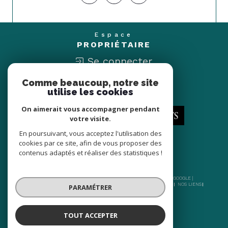
Espace
PROPRIÉTAIRE
Se connecter
Comme beaucoup, notre site
Nous
utilise les cookies
ADHÉRONS
On aimerait vous accompagner pendant
votre visite.
En poursuivant, vous acceptez l'utilisation des
cookies par ce site, afin de vous proposer des
contenus adaptés et réaliser des statistiques !
© 2026 | TOUS DROITS RÉSERVÉS | TRADUCTION POWERED BY GOOGLE |
NOS HONORAIRES
PLAN DU SITE
MENTIONS LÉGALES
ADMIN
NOS LIENS
PARAMÉTRER
POLITIQUE RGPD
COOKIES
TOUT ACCEPTER