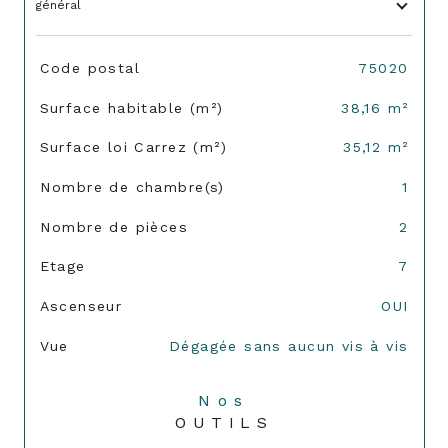
général
TRAD_SIROCCO_Caracteristique
Valeurs
Code postal
75020
Surface habitable (m²)
38,16 m²
Surface loi Carrez (m²)
35,12 m²
Nombre de chambre(s)
1
Nombre de pièces
2
Etage
7
Ascenseur
OUI
Vue
Dégagée sans aucun vis à vis
Nos
OUTILS