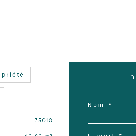
opriété
I
Nom *
75010
E-mail *