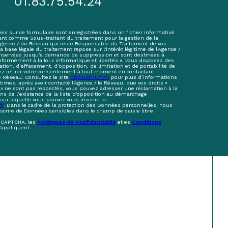
01.83.75.54.24
ies sur ce formulaire sont enregistrées dans un fichier informatisé
ant comme Sous-traitant du traitement pour la gestion de la
'Agence / du Réseau qui reste Responsable du Traitement de vos
base légale du traitement repose sur l'intérêt légitime de l'Agence /
onservées jusqu'à demande de suppression et sont destinées à
nformément à la loi « informatique et libertés », vous disposez des
cation, d’effacement, d’opposition, de limitation et de portabilité de
z retirer votre consentement à tout moment en contactant
e Réseau. Consultez le site
https://cnil.fr/fr
pour plus d’informations
stimez, après avoir contacté l'Agence / le Réseau, que vos droits «
 » ne sont pas respectés, vous pouvez adresser une réclamation à la
s de l’existence de la liste d'opposition au démarchage
sur laquelle vous pouvez vous inscrire ici :
fr
. Dans le cadre de la protection des Données personnelles, nous
nscrire de Données sensibles dans le champ de saisie libre.
reCAPTCHA, les
Politiques de Confidentialité
et es
Conditions
'appliquent.