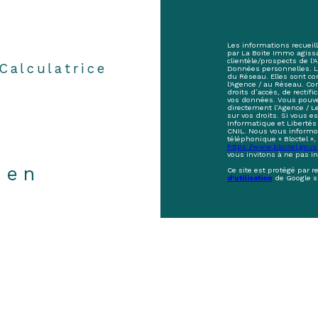
Les informations recueill
par La Boite Immo agiss
clientèle/prospects de l
Calculatrice
Données personnelles. La 
du Réseau. Elles sont c
l'Agence / au Réseau. Co
droits d’accès, de rectifi
vos données. Vous pouve
directement l’Agence / L
sur vos droits. Si vous e
Informatique et Libertés
CNIL. Nous vous informon
téléphonique « Bloctel », 
https://www.bloctel.gouv.
vous invitons à ne pas i
ien
Ce site est protégé par 
d'utilisation
de Google s