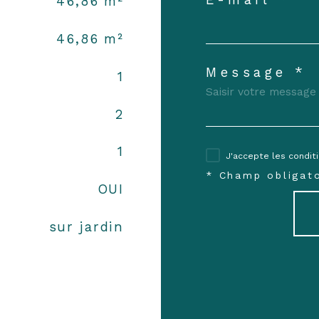
46,86 m²
46,86 m²
Message *
1
2
1
J'accepte les conditi
* Champ obligato
OUI
sur jardin