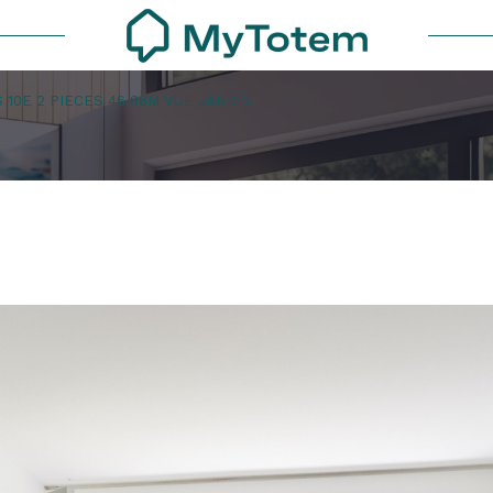
S 10E 2 PIECES 46 86M VUE JARDIN