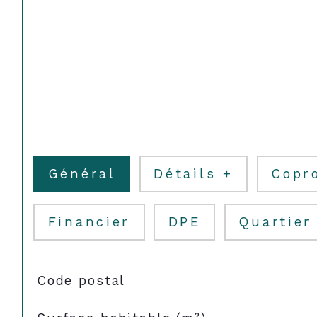
Général
Détails +
Copr
Financier
DPE
Quartier
TRAD_SIROCCO_Caracteristique
Valeurs
Code postal