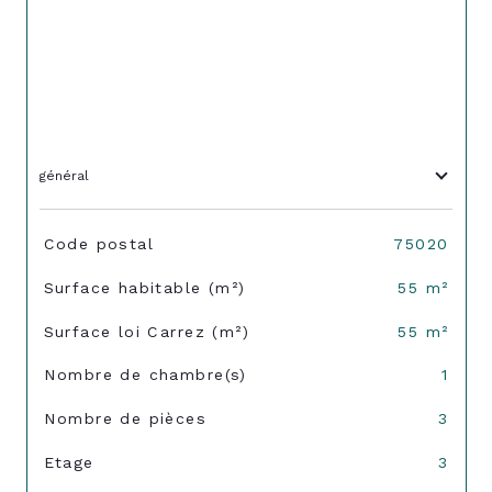
général
TRAD_SIROCCO_Caracteristique
Valeurs
Code postal
75020
Surface habitable (m²)
55 m²
Surface loi Carrez (m²)
55 m²
Nombre de chambre(s)
1
Nombre de pièces
3
Etage
3