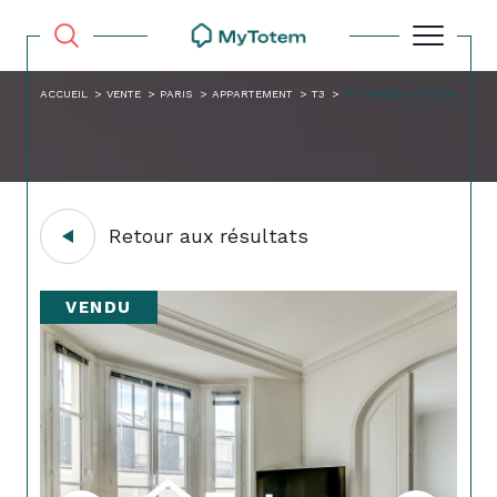
ACCUEIL
VENTE
PARIS
APPARTEMENT
T3
ST FARGEAU 3P 55M
Retour aux résultats
VENDU