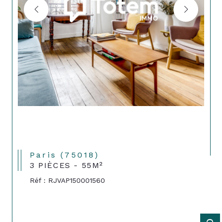
Paris (75018)
3 PIÈCES - 55M²
Réf : RJVAP150001560