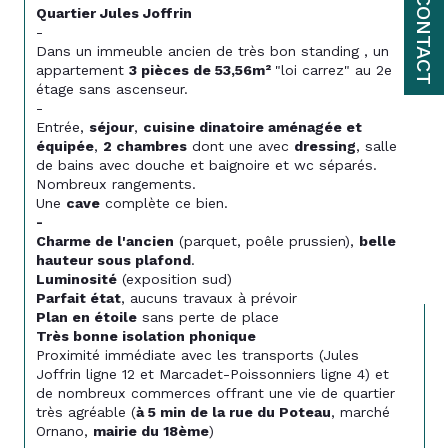
CONTACT
Quartier Jules Joffrin
-
Dans un immeuble ancien de très bon standing , un 
appartement 
3 pièces de 53,56m² 
"loi carrez" au 2e 
étage sans ascenseur.
-
Entrée, 
séjour
, 
cuisine dinatoire aménagée et 
équipée
, 
2 chambres
 dont une avec 
dressing
, salle 
de bains avec douche et baignoire et wc séparés.
Nombreux rangements.
Une 
cave
 complète ce bien.
-
Charme de l'ancien
 (parquet, poêle prussien), 
belle 
hauteur sous plafond
.
Luminosité
 (exposition sud)
Parfait état
, aucuns travaux à prévoir
Plan en étoile
 sans perte de place
Très bonne isolation phonique
Proximité immédiate avec les transports (Jules 
Joffrin ligne 12 et Marcadet-Poissonniers ligne 4) et 
de nombreux commerces offrant une vie de quartier 
très agréable (
à 5 min de la rue du Poteau
, marché 
Ornano, 
mairie du 18ème
)