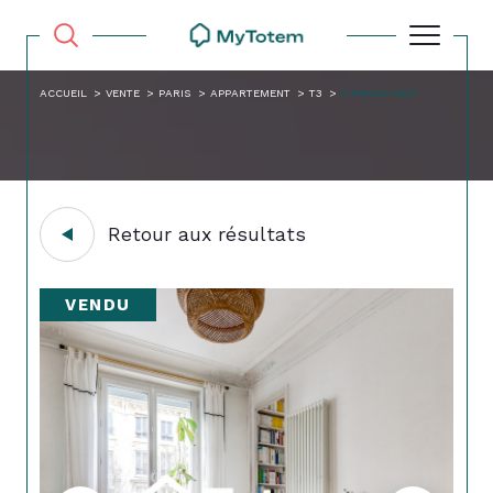
ACCUEIL
VENTE
PARIS
APPARTEMENT
T3
3 PIECES 55M
Retour aux résultats
VENDU