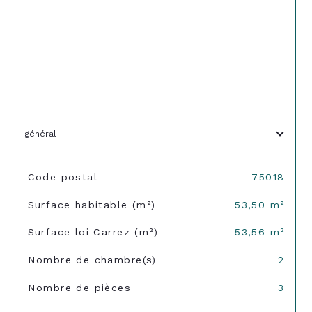
général
TRAD_SIROCCO_Caracteristique
Valeurs
Code postal
75018
Surface habitable (m²)
53,50 m²
Surface loi Carrez (m²)
53,56 m²
Nombre de chambre(s)
2
Nombre de pièces
3