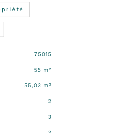
opriété
75015
55 m²
55,03 m²
2
3
3