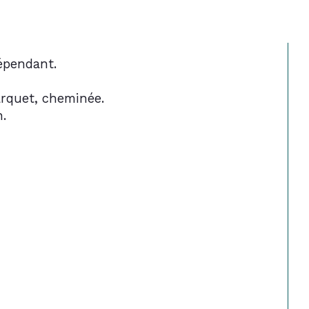
épendant. 
arquet, cheminée. 
n.