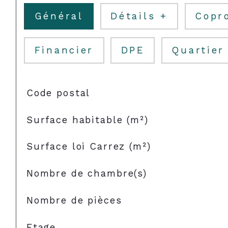
Général
Détails +
Copr
Financier
DPE
Quartier
TRAD_SIROCCO_Caracteristique
Valeurs
Code postal
Surface habitable (m²)
Surface loi Carrez (m²)
Nombre de chambre(s)
Nombre de pièces
Etage