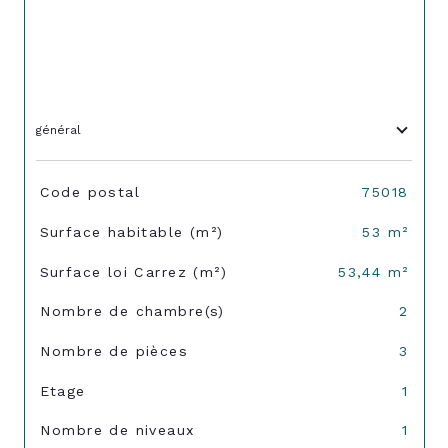
général
TRAD_SIROCCO_Caracteristique
Valeurs
Code postal
75018
Surface habitable (m²)
53 m²
Surface loi Carrez (m²)
53,44 m²
Nombre de chambre(s)
2
Nombre de pièces
3
Etage
1
Nombre de niveaux
1