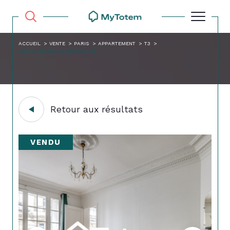
ACCUEIL
VENTE
PARIS
APPARTEMENT
T3
JULES JOFFRIN 3 PIECES 54M
Retour aux résultats
VENDU