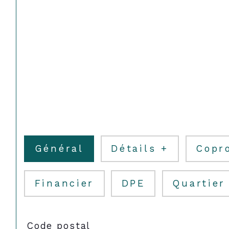
Général
Détails +
Copr
Financier
DPE
Quartier
TRAD_SIROCCO_Caracteristique
Valeurs
Code postal