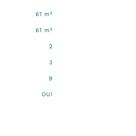
61 m²
61 m²
2
3
9
OUI