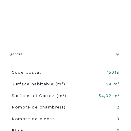
général
TRAD_SIROCCO_Caracteristique
Valeurs
Code postal
75018
Surface habitable (m²)
54 m²
Surface loi Carrez (m²)
54,02 m²
Nombre de chambre(s)
2
Nombre de pièces
3
Etage
3