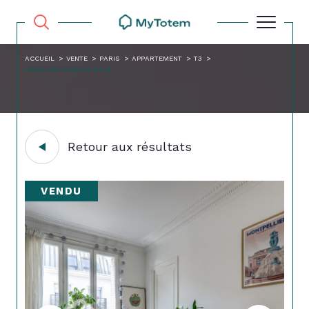
ACCUEIL
VENTE
PARIS
APPARTEMENT
T3
PARIS 18E 3 PIECES 54 M
Retour aux résultats
VENDU