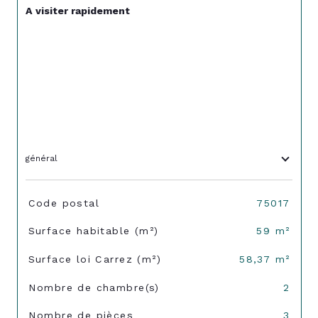
A visiter rapidement
général
TRAD_SIROCCO_Caracteristique
Valeurs
Code postal
75017
Surface habitable (m²)
59 m²
Surface loi Carrez (m²)
58,37 m²
Nombre de chambre(s)
2
Nombre de pièces
3