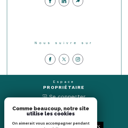
Nous suivre sur
Espace
PROPRIÉTAIRE
Se connecter
Comme beaucoup, notre site
Nous
utilise les cookies
ADHÉRONS
On aimerait vous accompagner pendant