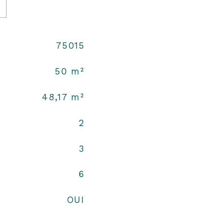
75015
50 m²
48,17 m²
2
3
6
OUI