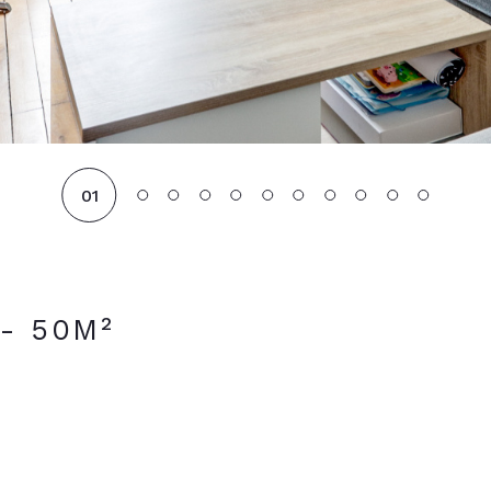
01
- 50M²