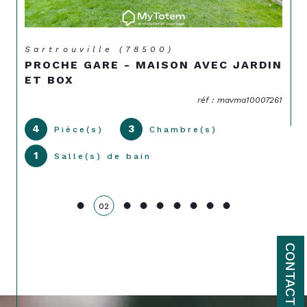
Sartrouville (78500)
PROCHE GARE - MAISON AVEC JARDIN
ET BOX
réf : mavma10007261
4
3
Pièce(s)
Chambre(s)
1
Salle(s) de bain
02
CONTACT