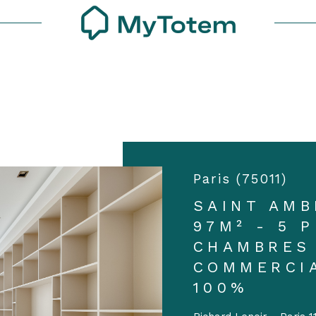
Voir les
1
annonces
uer
Estimer
1
LOCALISATION
BUDGET
nnée
isonnier
5 Pièces
Paris (75011)
'immo pro
SAINT AMB
97M² - 5 P
CHAMBRES
COMMERCI
100%