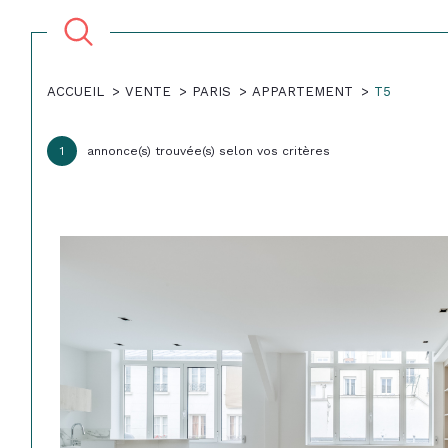
ACCUEIL
VENTE
PARIS
APPARTEMENT
T5
Acheter
Lo
1
annonce(s) trouvée(s) selon vos critères
1
TYPE DE BIEN
de l'ancien
à l'a
du neuf
en sa
Appartement
75001 - Paris
de l'immo pro
de l