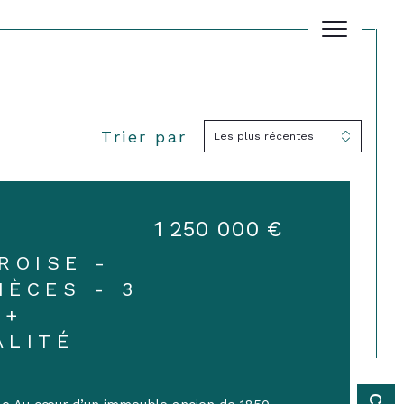
Trier par
Les plus récentes
Filtrer
Réinitialiser les filtres
1 250 000 €
ROISE -
IÈCES - 3
 +
ALITÉ