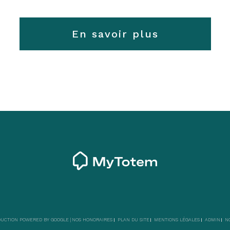
En savoir plus
ADUCTION POWERED BY GOOGLE |
NOS HONORAIRES
PLAN DU SITE
MENTIONS LÉGALES
ADMIN
N