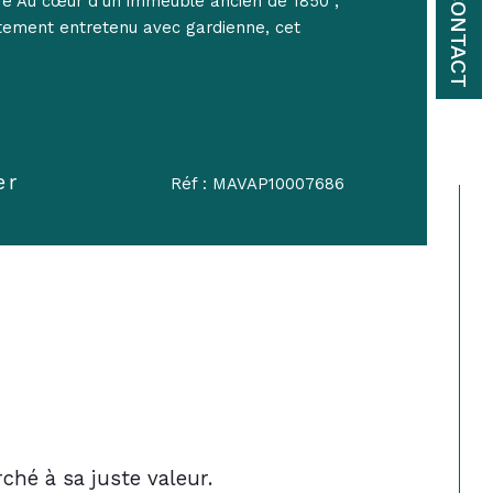
CONTACT
11e Au cœur d’un immeuble ancien de 1850 ,
itement entretenu avec gardienne, cet
er
Réf : MAVAP10007686
ché à sa juste valeur.