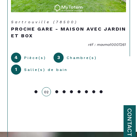
Sartrouville (78500)
PROCHE GARE - MAISON AVEC JARDIN
ET BOX
réf : mavma10007261
4
3
Pièce(s)
Chambre(s)
1
Salle(s) de bain
02
CONTACT