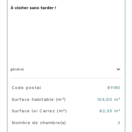
À visiter sans tarder !
général
TRAD_SIROCCO_Caracteristique
Valeurs
Code postal
91190
Surface habitable (m²)
104,50 m²
Surface loi Carrez (m²)
92,35 m²
Nombre de chambre(s)
3