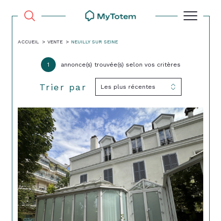
ACCUEIL
VENTE
NEUILLY SUR SEINE
1
annonce(s) trouvée(s) selon vos critères
Trier par
Les plus récentes