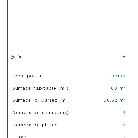
général
TRAD_SIROCCO_Caracteristique
Valeurs
Code postal
92190
Surface habitable (m²)
60 m²
Surface loi Carrez (m²)
58,52 m²
Nombre de chambre(s)
2
Nombre de pièces
3
Etage
1