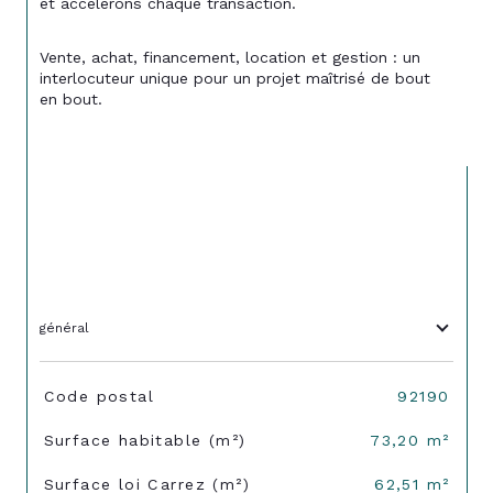
et accélérons chaque transaction.
Vente, achat, financement, location et gestion : un 
interlocuteur unique pour un projet maîtrisé de bout 
en bout.
général
TRAD_SIROCCO_Caracteristique
Valeurs
Code postal
92190
Surface habitable (m²)
73,20 m²
Surface loi Carrez (m²)
62,51 m²