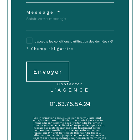
Message *
J'accepte les conditions d'utilisation des données (*)*
* Champ obligatoire
Envoyer
contacter
L'AGENCE
01.83.75.54.24
Les informations recueillies sur ce formulaire sont
enregistrées dans un fichier informatisé par La Boite
Immo agissant comme Sous-traitant du traitement
pour la gestion de la clientèle/prospects de l'Agence / du
Réseau qui reste Responsable du Traitement de vos
Données personnelles. La base légale du traitement
repose sur l'intérêt légitime de l'Agence / du Réseau.
Elles sont conservées jusqu'à demande de suppression
et sont destinées à l'Agence / au Réseau. Conformément