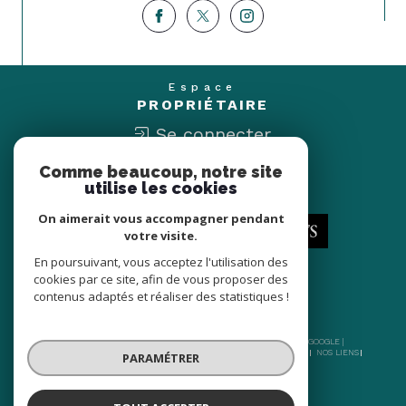
Espace
PROPRIÉTAIRE
Se connecter
Comme beaucoup, notre site
Nous
utilise les cookies
ADHÉRONS
On aimerait vous accompagner pendant
votre visite.
En poursuivant, vous acceptez l'utilisation des
cookies par ce site, afin de vous proposer des
contenus adaptés et réaliser des statistiques !
© 2026 | TOUS DROITS RÉSERVÉS | TRADUCTION POWERED BY GOOGLE |
NOS HONORAIRES
PLAN DU SITE
MENTIONS LÉGALES
ADMIN
NOS LIENS
PARAMÉTRER
POLITIQUE RGPD
COOKIES