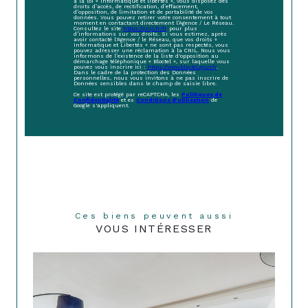
à la loi « informatique et libertés », vous disposez des
droits d’accès, de rectification, d’effacement,
d’opposition, de limitation et de portabilité de vos
données. Vous pouvez retirer votre consentement à tout
moment en contactant directement l’Agence / Le Réseau.
Consultez le site
https://cnil.fr/fr
pour plus
d’informations sur vos droits. Si vous estimez, après
avoir contacté l'Agence / le Réseau, que vos droits «
Informatique et Libertés » ne sont pas respectés, vous
pouvez adresser une réclamation à la CNIL. Nous vous
informons de l’existence de la liste d'opposition au
démarchage téléphonique « Bloctel », sur laquelle vous
pouvez vous inscrire ici :
https://www.bloctel.gouv.fr
.
Dans le cadre de la protection des Données
personnelles, nous vous invitons à ne pas inscrire de
Données sensibles dans le champ de saisie libre.
Ce site est protégé par reCAPTCHA, les
Politiques de
Confidentialité
et es
Conditions d'utilisation
de
Google s'appliquent.
Ces biens peuvent aussi
VOUS INTÉRESSER