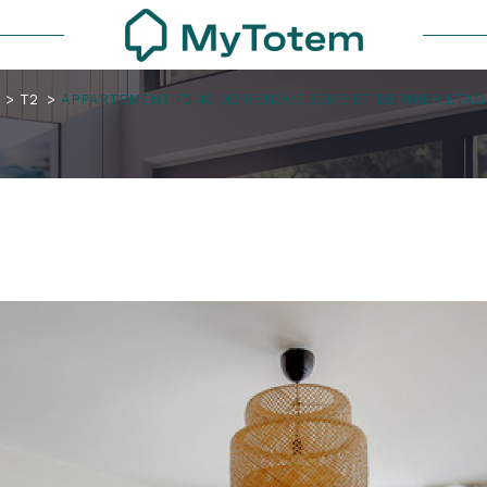
T2
APPARTEMENT F2 40 M2 RENOVE 3EME ET DERNIER ETAG