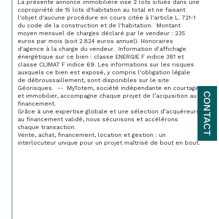
La présente annonce immobilière vise 2 lots situés dans une 
copropriété de 15 lots d'habitation au total et ne faisant 
l'objet d'aucune procédure en cours citée à l'article L. 721-1 
du code de la construction et de l'habitation.  Montant 
moyen mensuel de charges déclaré par le vendeur : 235 
euros par mois (soit 2.824 euros annuel). Honoraires 
d'agence à la charge du vendeur.  Information d'affichage 
énergétique sur ce bien : classe ENERGIE F indice 381 et 
classe CLIMAT F indice 69. Les informations sur les risques 
auxquels ce bien est exposé, y compris l'obligation légale 
de débroussaillement, sont disponibles sur le site 
Géorisques.  --  MyTotem, société indépendante en courtage 
CONTACT
et immobilier, accompagne chaque projet de l’acquisition au 
financement.

Grâce à une expertise globale et une sélection d’acquéreurs 
au financement validé, nous sécurisons et accélérons 
chaque transaction.

Vente, achat, financement, location et gestion : un 
interlocuteur unique pour un projet maîtrisé de bout en bout.
