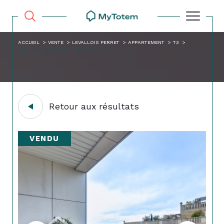
ACCUEIL
VENTE
LEVALLOIS PERRET
APPARTEMENT
T3
PONT DE LEVALLOIS 3 PIECES 71M
Retour aux résultats
VENDU