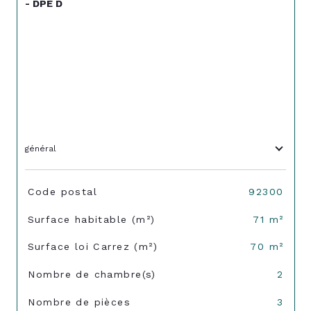
- DPE D
général
TRAD_SIROCCO_Caracteristique
Valeurs
Code postal
92300
Surface habitable (m²)
71 m²
Surface loi Carrez (m²)
70 m²
Nombre de chambre(s)
2
Nombre de pièces
3