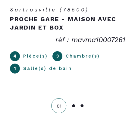
Sartrouville (78500)
PROCHE GARE - MAISON AVEC
JARDIN ET BOX
réf : mavma10007261
4
Pièce(s)
3
Chambre(s)
1
Salle(s) de bain
01