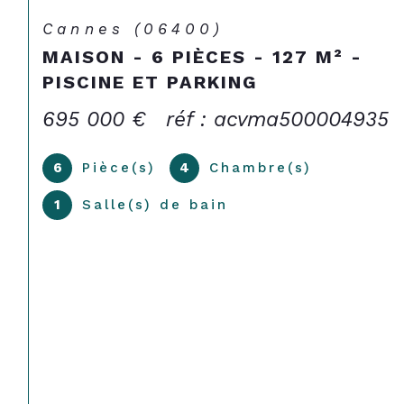
Cannes (06400)
MAISON - 6 PIÈCES - 127 M² -
PISCINE ET PARKING
695 000 €
réf : acvma500004935
6
Pièce(s)
4
Chambre(s)
1
Salle(s) de bain