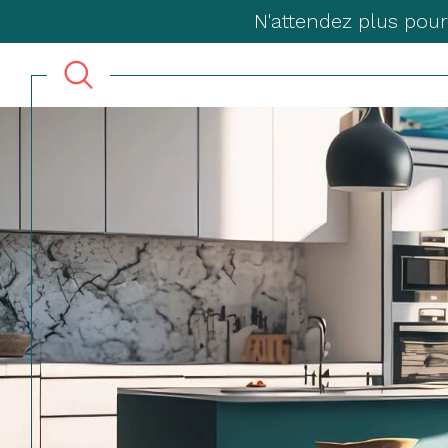
N'attendez plus pour
Acheter
Lo
TYPE DE BIEN
de l'ancien
à l'a
du neuf
en sa
de l'immo pro
de l