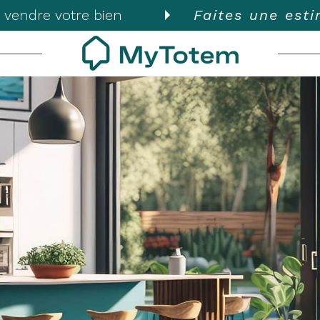
 vendre votre bien
Faites une est
Voir les
82
annonces
uer
Estimer
BUDGET
nnée
isonnier
'immo pro