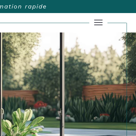
imation rapide
Filtrer
Réinitialiser les filtres