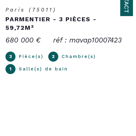
Paris (75011)
PARMENTIER - 3 PIÈCES -
59,72M²
680 000 €
réf : mavap10007423
3
Pièce(s)
2
Chambre(s)
1
Salle(s) de bain