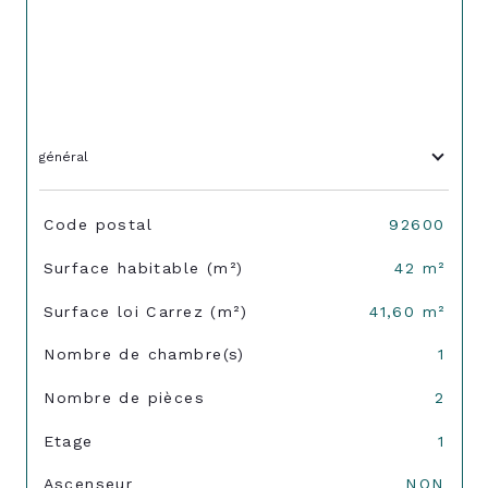
général
TRAD_SIROCCO_Caracteristique
Valeurs
Code postal
92600
Surface habitable (m²)
42 m²
Surface loi Carrez (m²)
41,60 m²
Nombre de chambre(s)
1
Nombre de pièces
2
Etage
1
Ascenseur
NON