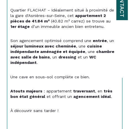
CONTACT
Quartier FLACHAT - Idéalement situé à proximité de 
la gare d'Asnières-sur-Seine, cet 
appartement 2 
pièces de 41.84 m²
 (40.82 m² carrez) se trouve au 
1er étage
 d’un immeuble ancien bien entretenu.
Son agencement optimisé comprend une 
entrée
, un 
séjour lumineux avec cheminée
, une 
cuisine 
indépendante aménagée et équipée
, une 
chambre 
avec salle de bains
, un 
dressing
 et un 
WC 
indépendant
.
Une cave en sous-sol complète ce bien.
Atouts majeurs
 : appartement 
traversant
, en 
très 
bon état général
 et offrant un 
agencement idéal
.
À découvrir sans tarder !