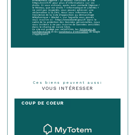
directement l’Agence / Le Réseau. Consultez le site
https://cnil.fr/fr pour plus d’informations sur vos
droits. Si vous estimez, après avoir contacté l'Agence /
le Réseau, que vos droits « Informatique et Libertés »
ne sont pas respectés, vous pouvez adresser une
réclamation à la CNIL. Nous vous informons de
l’existence de la liste d'opposition au démarchage
téléphonique « Bloctel », sur laquelle vous pouvez
vous inscrire ici : https://www.bloctel.gouv.fr Dans le
cadre de la protection des Données personnelles, nous
vous invitons à ne pas inscrire de Données sensibles
dans le champ de saisie libre.
Ce site est protégé par reCAPTCHA, les
Politiques de
Confidentialité
et les
Conditions d'Utilisation
de Google
s'appliquent.
Ces biens peuvent aussi
VOUS INTÉRESSER
COUP DE COEUR