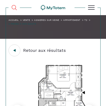
ACCUEIL
VENTE
ASNIERES SUR SEINE
APPARTEMENT
T2
2 PIECES A VOS GOUTS
Retour aux résultats