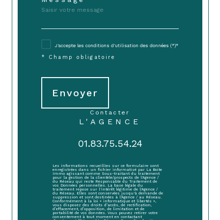
J'accepte les conditions d'utilisation des données (*)*
* Champ obligatoire
Envoyer
contacter
L'AGENCE
01.83.75.54.24
Les informations recueillies sur ce formulaire sont
enregistrées dans un fichier informatisé par La Boite
Immo agissant comme Sous-traitant du traitement
pour la gestion de la clientèle/prospects de l'Agence /
du Réseau qui reste Responsable du Traitement de
vos Données personnelles. La base légale du
traitement repose sur l'intérêt légitime de l'Agence /
du Réseau. Elles sont conservées jusqu'à demande de
suppression et sont destinées à l'Agence / au Réseau.
Conformément à la loi « informatique et libertés »,
vous disposez des droits d’accès, de rectification,
d’effacement, d’opposition, de limitation et de
portabilité de vos données. Vous pouvez retirer votre
consentement à tout moment en contactant