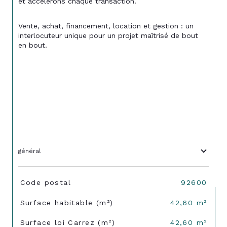
et accélérons chaque transaction.
Vente, achat, financement, location et gestion : un 
interlocuteur unique pour un projet maîtrisé de bout 
en bout.
général
TRAD_SIROCCO_Caracteristique
Valeurs
Code postal
92600
Surface habitable (m²)
42,60 m²
Surface loi Carrez (m²)
42,60 m²