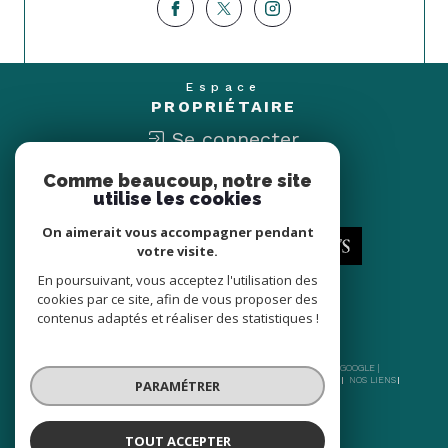
Espace
PROPRIÉTAIRE
Se connecter
Comme beaucoup, notre site
Nous
utilise les cookies
ADHÉRONS
On aimerait vous accompagner pendant
votre visite.
En poursuivant, vous acceptez l'utilisation des
cookies par ce site, afin de vous proposer des
contenus adaptés et réaliser des statistiques !
© 2026 | TOUS DROITS RÉSERVÉS | TRADUCTION POWERED BY GOOGLE |
NOS HONORAIRES
PLAN DU SITE
MENTIONS LÉGALES
ADMIN
NOS LIENS
PARAMÉTRER
POLITIQUE RGPD
COOKIES
TOUT ACCEPTER