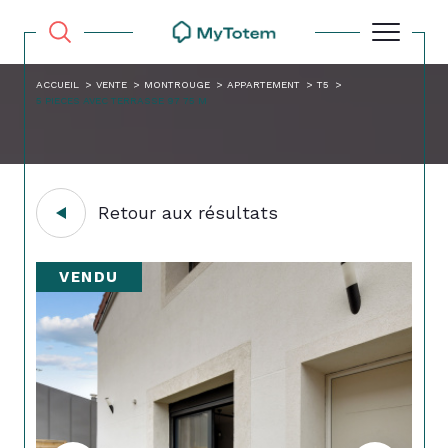
ACCUEIL
VENTE
MONTROUGE
APPARTEMENT
T5
5 PIECES AVEC TERRASSE 97 75 M
Retour aux résultats
VENDU