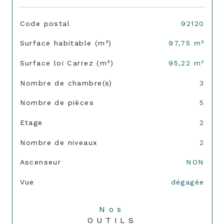
TRAD_SIROCCO_Caracteristique
Valeurs
Code postal
92120
Surface habitable (m²)
97,75 m²
Surface loi Carrez (m²)
95,22 m²
Nombre de chambre(s)
3
Nombre de pièces
5
Etage
2
Nombre de niveaux
2
Ascenseur
NON
Vue
dégagée
Nos
OUTILS