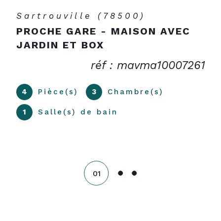
Sartrouville (78500)
PROCHE GARE - MAISON AVEC
JARDIN ET BOX
réf : mavma10007261
4
Pièce(s)
3
Chambre(s)
1
Salle(s) de bain
01