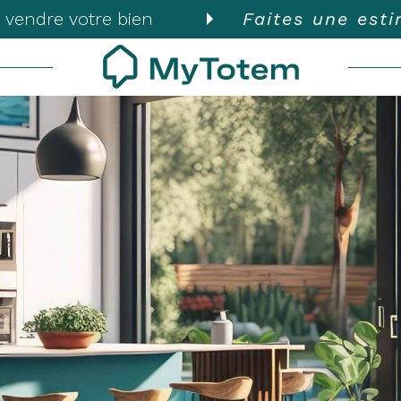
 vendre votre bien
Faites une est
Voir les
82
annonces
uer
Estimer
BUDGET
nnée
isonnier
'immo pro