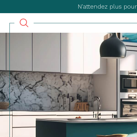
N'attendez plus pour
Acheter
Lo
TYPE DE BIEN
de l'ancien
à l'a
du neuf
en sa
de l'immo pro
de l