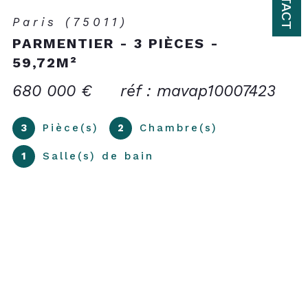
Paris (75011)
PARMENTIER - 3 PIÈCES -
59,72M²
680 000 €
réf : mavap10007423
3
Pièce(s)
2
Chambre(s)
1
Salle(s) de bain