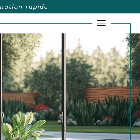
imation rapide
Filtrer
Réinitialiser les filtres