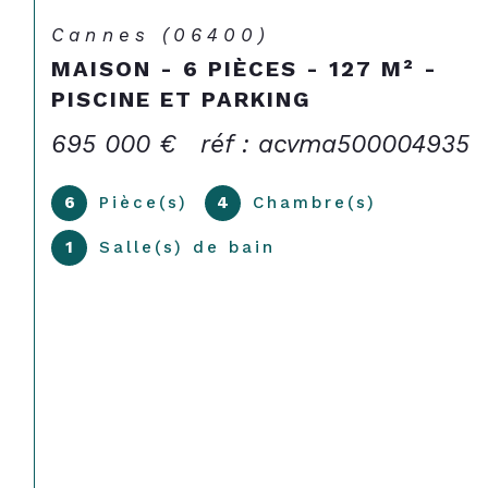
Cannes (06400)
MAISON - 6 PIÈCES - 127 M² -
PISCINE ET PARKING
695 000 €
réf : acvma500004935
6
Pièce(s)
4
Chambre(s)
1
Salle(s) de bain