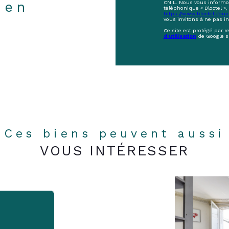
ien
CNIL. Nous vous informon
téléphonique « Bloctel », 
https://www.bloctel.gouv.
vous invitons à ne pas i
Ce site est protégé par 
d'utilisation
de Google s
Ces biens peuvent aussi
VOUS INTÉRESSER