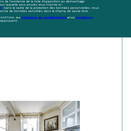
s de l’existence de la liste d'opposition au démarchage
sur laquelle vous pouvez vous inscrire ici :
fr
. Dans le cadre de la protection des Données personnelles, nous
nscrire de Données sensibles dans le champ de saisie libre.
reCAPTCHA, les
Politiques de Confidentialité
et es
Conditions
'appliquent.