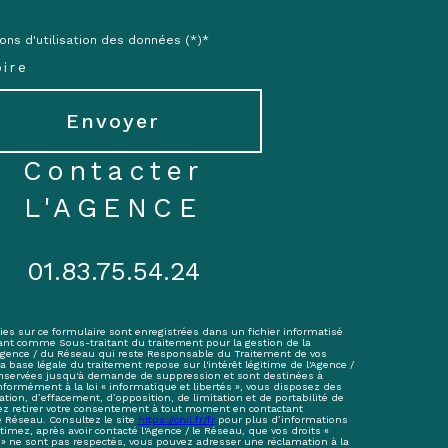
ons d'utilisation des données (*)*
ire
Envoyer
contacter
L'AGENCE
01.83.75.54.24
ies sur ce formulaire sont enregistrées dans un fichier informatisé
ant comme Sous-traitant du traitement pour la gestion de la
'Agence / du Réseau qui reste Responsable du Traitement de vos
base légale du traitement repose sur l'intérêt légitime de l'Agence /
onservées jusqu'à demande de suppression et sont destinées à
nformément à la loi « informatique et libertés », vous disposez des
cation, d’effacement, d’opposition, de limitation et de portabilité de
z retirer votre consentement à tout moment en contactant
e Réseau. Consultez le site
https://cnil.fr/fr
pour plus d’informations
stimez, après avoir contacté l'Agence / le Réseau, que vos droits «
 » ne sont pas respectés, vous pouvez adresser une réclamation à la