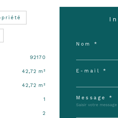
opriété
I
Nom *
92170
E-mail *
42,72 m²
42,72 m²
Message *
1
2