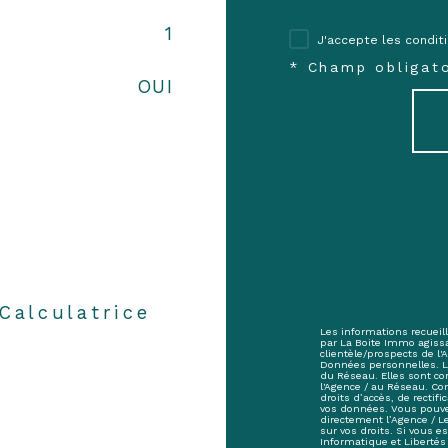
1
J'accepte les conditi
* Champ obligato
OUI
Calculatrice
Les informations recueill
par La Boite Immo agiss
clientèle/prospects de l
Données personnelles. La 
du Réseau. Elles sont c
l'Agence / au Réseau. Co
droits d’accès, de rectifi
vos données. Vous pouve
directement l’Agence / L
sur vos droits. Si vous e
Informatique et Libertés