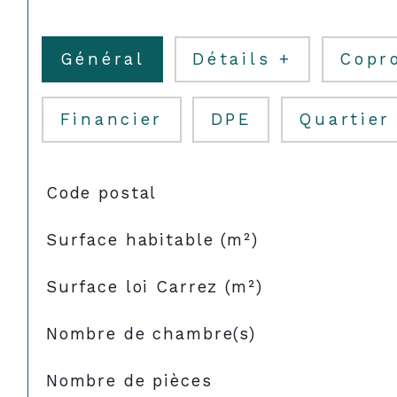
Général
Détails +
Copr
Financier
DPE
Quartier
TRAD_SIROCCO_Caracteristique
Valeurs
Code postal
Surface habitable (m²)
Surface loi Carrez (m²)
Nombre de chambre(s)
Nombre de pièces