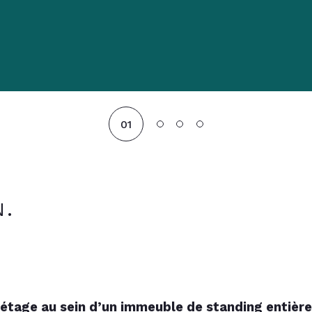
01
N.
 étage au sein d’un immeuble de standing entiè