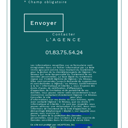
* Champ obligatoire
Envoyer
contacter
L'AGENCE
01.83.75.54.24
Les informations recueillies sur ce formulaire sont
enregistrées dans un fichier informatisé par La Boite
Immo agissant comme Sous-traitant du traitement
pour la gestion de la clientèle/prospects de l'Agence / du
Réseau qui reste Responsable du Traitement de vos
Données personnelles. La base légale du traitement
repose sur l'intérêt légitime de l'Agence / du Réseau.
Elles sont conservées jusqu'à demande de suppression
et sont destinées à l'Agence / au Réseau. Conformément
à la loi « informatique et libertés », vous disposez des
droits d’accès, de rectification, d’effacement,
d’opposition, de limitation et de portabilité de vos
données. Vous pouvez retirer votre consentement à tout
moment en contactant directement l’Agence / Le Réseau.
Consultez le site
https://cnil.fr/fr
pour plus
d’informations sur vos droits. Si vous estimez, après
avoir contacté l'Agence / le Réseau, que vos droits «
Informatique et Libertés » ne sont pas respectés, vous
pouvez adresser une réclamation à la CNIL. Nous vous
informons de l’existence de la liste d'opposition au
démarchage téléphonique « Bloctel », sur laquelle vous
pouvez vous inscrire ici :
https://www.bloctel.gouv.fr
.
Dans le cadre de la protection des Données
personnelles, nous vous invitons à ne pas inscrire de
Données sensibles dans le champ de saisie libre.
Ce site est protégé par reCAPTCHA, les
Politiques de
Confidentialité
et es
Conditions d'utilisation
de