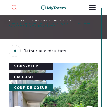
ACCUEIL
VENTE
SURESNES
MAISON
T3
COUP DE COEUR ASSURE POUR CE MAGNIFIQUE REZ DE JARDIN AU
CALME ABSOLU AVEC JARDIN PRIVATIF
Retour aux résultats
SOUS-OFFRE
EXCLUSIF
COUP DE COEUR