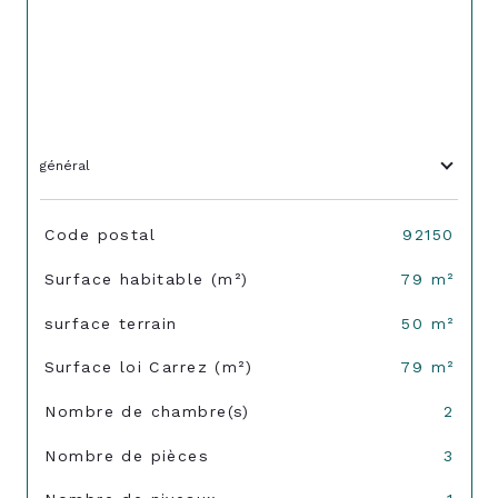
général
TRAD_SIROCCO_Caracteristique
Valeurs
Code postal
92150
Surface habitable (m²)
79 m²
surface terrain
50 m²
Surface loi Carrez (m²)
79 m²
Nombre de chambre(s)
2
Nombre de pièces
3