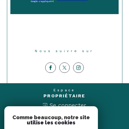
Google s'appliquent.
Nous suivre sur
Espace
PROPRIÉTAIRE
Se connecter
Comme beaucoup, notre site
Nous
utilise les cookies
ADHÉRONS