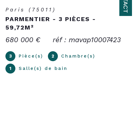
Paris (75017)
PEREIRE/NIEL - QUARTIER
TERNES
1 450 000 €
réf : mavap10007591
4
Pièce(s)
3
Chambre(s)
1
Salle(s) de bain