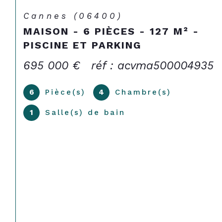
Deuil-la-Barre (95170)
MAISON ANGLO-NORMANDE DE
LA FIN XIXE
550 000 €
réf : mavma10007579
5
Pièce(s)
3
Chambre(s)
1
Salle(s) de bain