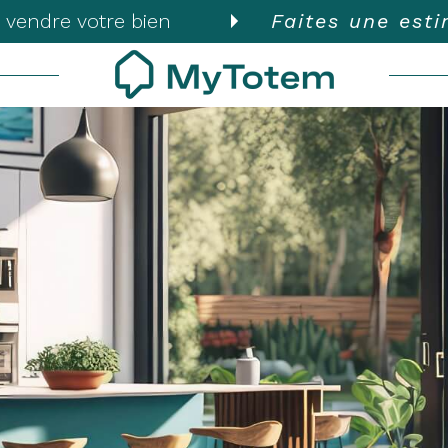
 vendre votre bien
Faites une est
Voir les
82
annonces
uer
Estimer
BUDGET
nnée
isonnier
'immo pro