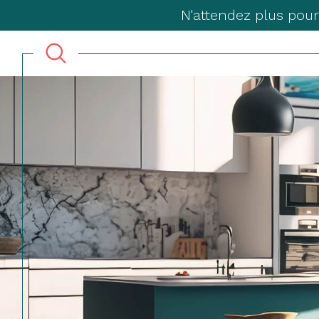
N'attendez plus pour
Acheter
Lo
TYPE DE BIEN
de l'ancien
à l'a
du neuf
en sa
de l'immo pro
de l