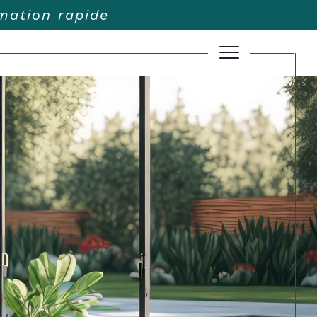
imation rapide
Filtrer
Réinitialiser les filtres