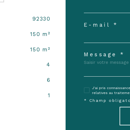
92330
E-mail *
150 m²
150 m²
Message *
4
6
J'ai pris connaissanc
relatives au traitem
1
* Champ obligato