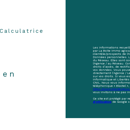
Calculatrice
Les informations recueill
par La Boite Immo agiss
clientèle/prospects de l
Données personnelles. La 
du Réseau. Elles sont c
l'Agence / au Réseau. Co
droits d’accès, de rectifi
vos données. Vous pouve
ien
directement l’Agence / L
sur vos droits. Si vous e
Informatique et Libertés
CNIL. Nous vous informon
téléphonique « Bloctel », 
https://www.bloctel.gouv.
vous invitons à ne pas i
Ce site est protégé par 
d'utilisation
de Google s