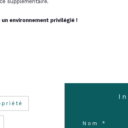
èce supplémentaire.
 un environnement privilégié !
I
opriété
Nom *