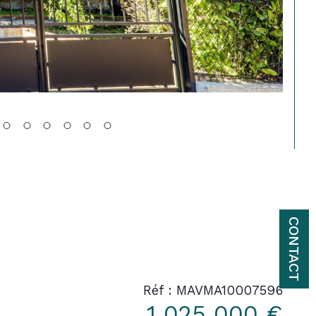
CONTACT
Réf : MAVMA10007596
1 025 000 €