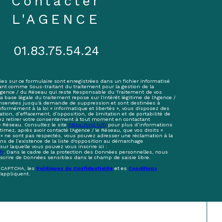
contacter
L'AGENCE
01.83.75.54.24
ies sur ce formulaire sont enregistrées dans un fichier informatisé
ant comme Sous-traitant du traitement pour la gestion de la
'Agence / du Réseau qui reste Responsable du Traitement de vos
base légale du traitement repose sur l'intérêt légitime de l'Agence /
onservées jusqu'à demande de suppression et sont destinées à
nformément à la loi « informatique et libertés », vous disposez des
cation, d’effacement, d’opposition, de limitation et de portabilité de
z retirer votre consentement à tout moment en contactant
e Réseau. Consultez le site
https://cnil.fr/fr
pour plus d’informations
stimez, après avoir contacté l'Agence / le Réseau, que vos droits «
 » ne sont pas respectés, vous pouvez adresser une réclamation à la
s de l’existence de la liste d'opposition au démarchage
sur laquelle vous pouvez vous inscrire ici :
fr
. Dans le cadre de la protection des Données personnelles, nous
nscrire de Données sensibles dans le champ de saisie libre.
reCAPTCHA, les
Politiques de Confidentialité
et es
Conditions
'appliquent.