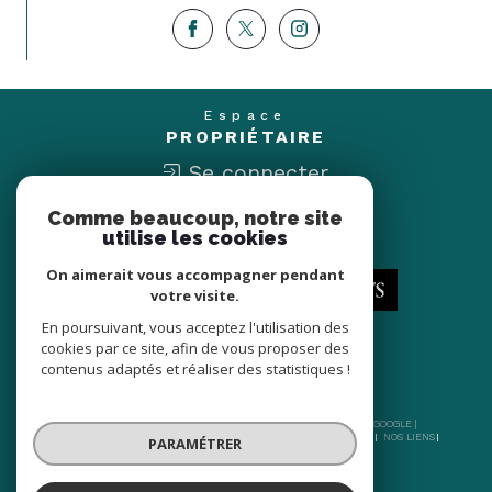
Espace
PROPRIÉTAIRE
Se connecter
Comme beaucoup, notre site
Nous
utilise les cookies
ADHÉRONS
On aimerait vous accompagner pendant
votre visite.
En poursuivant, vous acceptez l'utilisation des
cookies par ce site, afin de vous proposer des
contenus adaptés et réaliser des statistiques !
© 2026 | TOUS DROITS RÉSERVÉS | TRADUCTION POWERED BY GOOGLE |
NOS HONORAIRES
PLAN DU SITE
MENTIONS LÉGALES
ADMIN
NOS LIENS
PARAMÉTRER
POLITIQUE RGPD
COOKIES