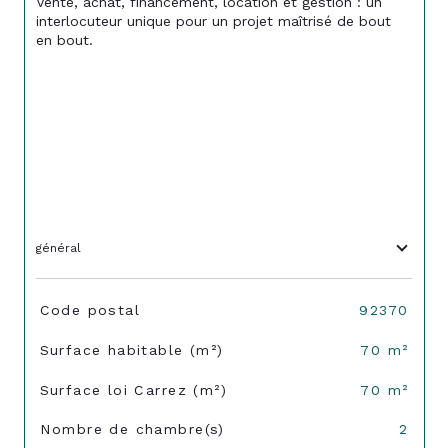
Vente, achat, financement, location et gestion : un 
interlocuteur unique pour un projet maîtrisé de bout 
en bout.
général
TRAD_SIROCCO_Caracteristique
Valeurs
Code postal
92370
Surface habitable (m²)
70 m²
Surface loi Carrez (m²)
70 m²
Nombre de chambre(s)
2