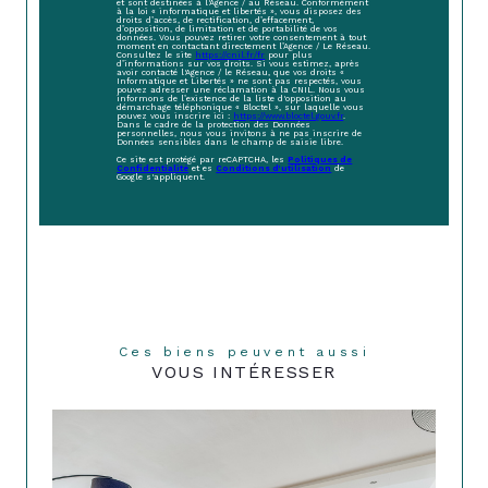
et sont destinées à l'Agence / au Réseau. Conformément
à la loi « informatique et libertés », vous disposez des
droits d’accès, de rectification, d’effacement,
d’opposition, de limitation et de portabilité de vos
données. Vous pouvez retirer votre consentement à tout
moment en contactant directement l’Agence / Le Réseau.
Consultez le site
https://cnil.fr/fr
pour plus
d’informations sur vos droits. Si vous estimez, après
avoir contacté l'Agence / le Réseau, que vos droits «
Informatique et Libertés » ne sont pas respectés, vous
pouvez adresser une réclamation à la CNIL. Nous vous
informons de l’existence de la liste d'opposition au
démarchage téléphonique « Bloctel », sur laquelle vous
pouvez vous inscrire ici :
https://www.bloctel.gouv.fr
.
Dans le cadre de la protection des Données
personnelles, nous vous invitons à ne pas inscrire de
Données sensibles dans le champ de saisie libre.
Ce site est protégé par reCAPTCHA, les
Politiques de
Confidentialité
et es
Conditions d'utilisation
de
Google s'appliquent.
Ces biens peuvent aussi
VOUS INTÉRESSER