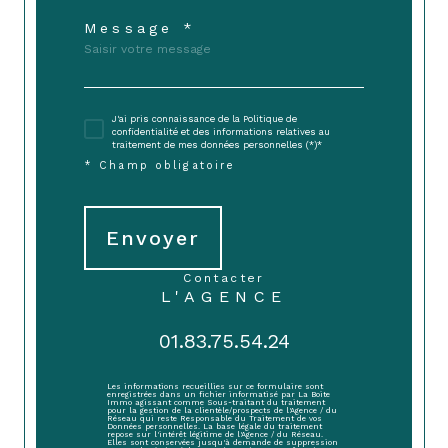
Message *
J'ai pris connaissance de la Politique de
confidentialité et des informations relatives au
traitement de mes données personnelles (*)*
* Champ obligatoire
Envoyer
contacter
L'AGENCE
01.83.75.54.24
Les informations recueillies sur ce formulaire sont
enregistrées dans un fichier informatisé par La Boite
Immo agissant comme Sous-traitant du traitement
pour la gestion de la clientèle/prospects de l'Agence / du
Réseau qui reste Responsable du Traitement de vos
Données personnelles. La base légale du traitement
repose sur l'intérêt légitime de l'Agence / du Réseau.
Elles sont conservées jusqu'à demande de suppression