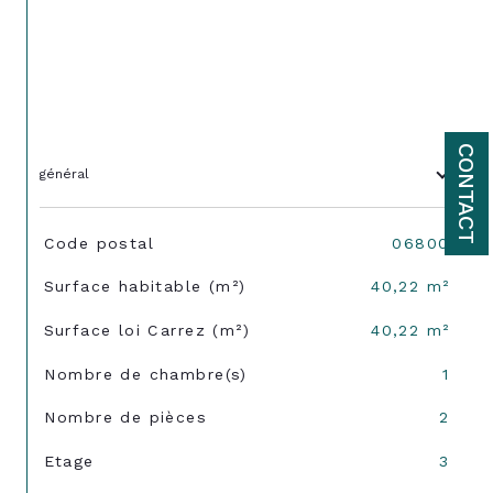
CONTACT
général
TRAD_SIROCCO_Caracteristique
Valeurs
Code postal
06800
Surface habitable (m²)
40,22 m²
Surface loi Carrez (m²)
40,22 m²
Nombre de chambre(s)
1
Nombre de pièces
2
Etage
3