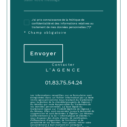
J'ai pris connaissance de la Politique de
confidentialité et des informations relatives au
traitement de mes données personnelles (*)*
* Champ obligatoire
Envoyer
contacter
L'AGENCE
01.83.75.54.24
Les informations recueillies sur ce formulaire sont
enregistrées dans un fichier informatisé par La Boite
Immo agissant comme Sous-traitant du traitement
pour la gestion de la clientèle/prospects de l'Agence /
du Réseau qui reste Responsable du Traitement de
vos Données personnelles. La base légale du
traitement repose sur l'intérêt légitime de l'Agence /
du Réseau. Elles sont conservées jusqu'à demande de
suppression et sont destinées à l'Agence / au Réseau.
Conformément à la loi « informatique et libertés »,
vous disposez des droits d’accès, de rectification,
d’effacement, d’opposition, de limitation et de
portabilité de vos données. Vous pouvez retirer votre
consentement à tout moment en contactant