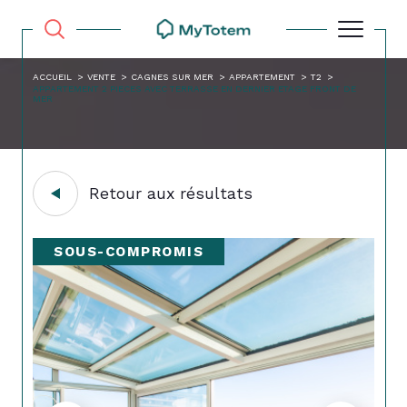
ACCUEIL
VENTE
CAGNES SUR MER
APPARTEMENT
T2
APPARTEMENT 2 PIECES AVEC TERRASSE EN DERNIER ETAGE FRONT DE
MER
Retour aux résultats
SOUS-COMPROMIS