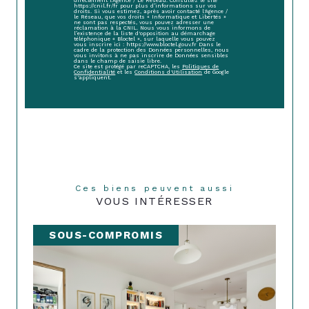
directement l’Agence / Le Réseau. Consultez le site
https://cnil.fr/fr pour plus d’informations sur vos
droits. Si vous estimez, après avoir contacté l'Agence /
le Réseau, que vos droits « Informatique et Libertés »
ne sont pas respectés, vous pouvez adresser une
réclamation à la CNIL. Nous vous informons de
l’existence de la liste d'opposition au démarchage
téléphonique « Bloctel », sur laquelle vous pouvez
vous inscrire ici : https://www.bloctel.gouv.fr Dans le
cadre de la protection des Données personnelles, nous
vous invitons à ne pas inscrire de Données sensibles
dans le champ de saisie libre.
Ce site est protégé par reCAPTCHA, les
Politiques de
Confidentialité
et les
Conditions d'Utilisation
de Google
s'appliquent.
Ces biens peuvent aussi
VOUS INTÉRESSER
SOUS-COMPROMIS