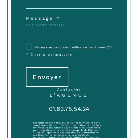
Message *
J'accepte les conditions d'utilisation des données (*)*
* Champ obligatoire
Envoyer
contacter
L'AGENCE
01.83.75.54.24
Les informations recueillies sur ce formulaire sont
enregistrées dans un fichier informatisé par La Boite
Immo agissant comme Sous-traitant du traitement
pour la gestion de la clientèle/prospects de l'Agence /
du Réseau qui reste Responsable du Traitement de
vos Données personnelles. La base légale du
traitement repose sur l'intérêt légitime de l'Agence /