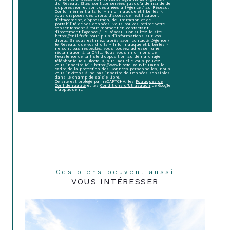
du Réseau. Elles sont conservées jusqu'à demande de
suppression et sont destinées à l'Agence / au Réseau.
Conformément à la loi « informatique et libertés »,
vous disposez des droits d’accès, de rectification,
d’effacement, d’opposition, de limitation et de
portabilité de vos données. Vous pouvez retirer votre
consentement à tout moment en contactant
directement l’Agence / Le Réseau. Consultez le site
https://cnil.fr/fr pour plus d’informations sur vos
droits. Si vous estimez, après avoir contacté l'Agence /
le Réseau, que vos droits « Informatique et Libertés »
ne sont pas respectés, vous pouvez adresser une
réclamation à la CNIL. Nous vous informons de
l’existence de la liste d'opposition au démarchage
téléphonique « Bloctel », sur laquelle vous pouvez
vous inscrire ici : https://www.bloctel.gouv.fr Dans le
cadre de la protection des Données personnelles, nous
vous invitons à ne pas inscrire de Données sensibles
dans le champ de saisie libre.
Ce site est protégé par reCAPTCHA, les
Politiques de
Confidentialité
et les
Conditions d'Utilisation
de Google
s'appliquent.
Ces biens peuvent aussi
VOUS INTÉRESSER