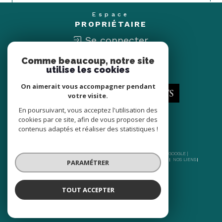
Espace
PROPRIÉTAIRE
Se connecter
Comme beaucoup, notre site
Nous
utilise les cookies
ADHÉRONS
On aimerait vous accompagner pendant
votre visite.
En poursuivant, vous acceptez l'utilisation des
cookies par ce site, afin de vous proposer des
contenus adaptés et réaliser des statistiques !
© 2026 | TOUS DROITS RÉSERVÉS | TRADUCTION POWERED BY GOOGLE |
NOS HONORAIRES
PLAN DU SITE
MENTIONS LÉGALES
ADMIN
NOS LIENS
PARAMÉTRER
POLITIQUE RGPD
COOKIES
TOUT ACCEPTER