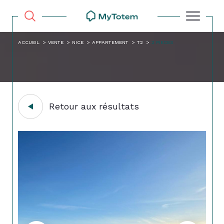
ACCUEIL
VENTE
NICE
APPARTEMENT
T2
2 PIECES
Retour aux résultats