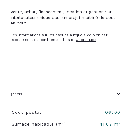
Vente, achat, financement, location et gestion : un 
interlocuteur unique pour un projet maîtrisé de bout 
en bout.
Les informations sur les risques auxquels ce bien est 
exposé sont disponibles sur le site 
Géorisques
général
TRAD_SIROCCO_Caracteristique
Valeurs
Code postal
06200
Surface habitable (m²)
41,07 m²