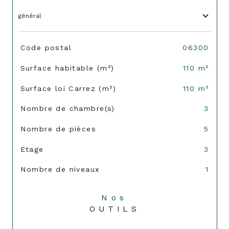
général
TRAD_SIROCCO_Caracteristique
Valeurs
Code postal
06300
Surface habitable (m²)
110 m²
Surface loi Carrez (m²)
110 m²
Nombre de chambre(s)
3
Nombre de pièces
5
Etage
3
Nombre de niveaux
1
Nos
OUTILS