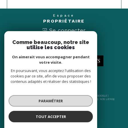
Espace
PROPRIÉTAIRE
Se connecter
Comme beaucoup, notre site
Nous
utilise les cookies
ADHÉRONS
On aimerait vous accompagner pendant
votre visite.
En poursuivant, vous acceptez l'utilisation des
cookies par ce site, afin de vous proposer des
contenus adaptés et réaliser des statistiques !
© 2026 | TOUS DROITS RÉSERVÉS | TRADUCTION POWERED BY GOOGLE |
NOS HONORAIRES
PLAN DU SITE
MENTIONS LÉGALES
ADMIN
NOS LIENS
PARAMÉTRER
POLITIQUE RGPD
COOKIES
TOUT ACCEPTER