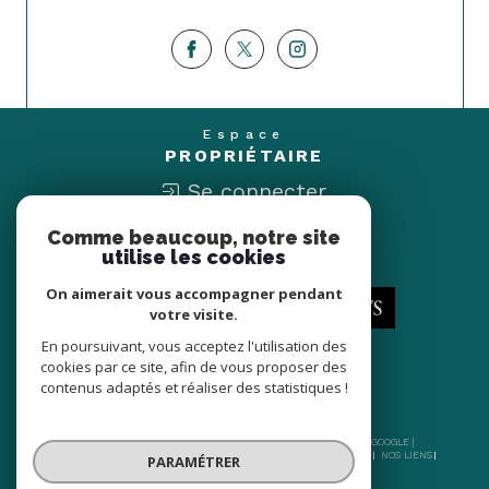
Espace
PROPRIÉTAIRE
Se connecter
Comme beaucoup, notre site
Nous
utilise les cookies
ADHÉRONS
On aimerait vous accompagner pendant
votre visite.
En poursuivant, vous acceptez l'utilisation des
cookies par ce site, afin de vous proposer des
contenus adaptés et réaliser des statistiques !
© 2026 | TOUS DROITS RÉSERVÉS | TRADUCTION POWERED BY GOOGLE |
NOS HONORAIRES
PLAN DU SITE
MENTIONS LÉGALES
ADMIN
NOS LIENS
PARAMÉTRER
POLITIQUE RGPD
COOKIES