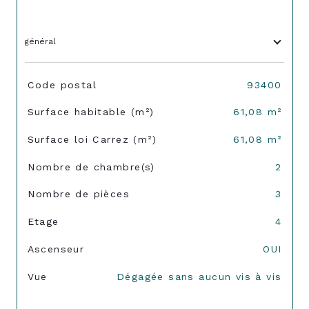
général
TRAD_SIROCCO_Caracteristique
Valeurs
Code postal
93400
Surface habitable (m²)
61,08 m²
Surface loi Carrez (m²)
61,08 m²
Nombre de chambre(s)
2
Nombre de pièces
3
Etage
4
Ascenseur
OUI
Vue
Dégagée sans aucun vis à vis