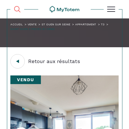
ACCUEIL
VENTE
ST OUEN SUR SEINE
APPARTEMENT
T3
SAINT OUEN 3 PIECES 61 08M2
Retour aux résultats
VENDU