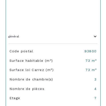
général
TRAD_SIROCCO_Caracteristique
Valeurs
Code postal
93800
Surface habitable (m²)
73 m²
Surface loi Carrez (m²)
73 m²
Nombre de chambre(s)
3
Nombre de pièces
4
Etage
7