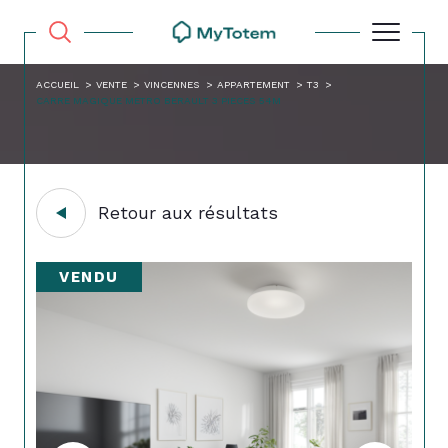
ACCUEIL
VENTE
VINCENNES
APPARTEMENT
T3
CARRE MAGIQUE METRO BERAULT 3 PIECES 54M
Retour aux résultats
VENDU