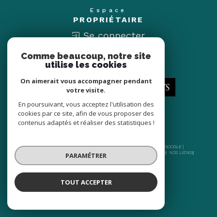
Espace
PROPRIÉTAIRE
Se connecter
Comme beaucoup, notre site
Nous
utilise les cookies
ADHÉRONS
On aimerait vous accompagner pendant
votre visite.
En poursuivant, vous acceptez l'utilisation des
cookies par ce site, afin de vous proposer des
contenus adaptés et réaliser des statistiques !
© 2026 | TOUS DROITS RÉSERVÉS | TRADUCTION POWERED BY GOOGLE |
NOS HONORAIRES
PLAN DU SITE
MENTIONS LÉGALES
ADMIN
NOS LIENS
PARAMÉTRER
POLITIQUE RGPD
COOKIES
TOUT ACCEPTER