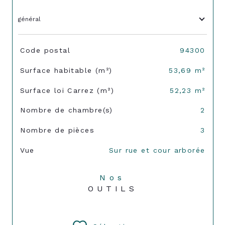
général
TRAD_SIROCCO_Caracteristique
Valeurs
Code postal
94300
Surface habitable (m²)
53,69 m²
Surface loi Carrez (m²)
52,23 m²
Nombre de chambre(s)
2
Nombre de pièces
3
Vue
Sur rue et cour arborée
Nos
OUTILS